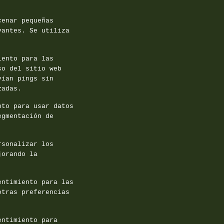
cenar pequeñas
vantes. Se utiliza
iento para las
so del sitio web
vían pings sin
zadas.
nto para usar datos
egmentación de
rsonalizar los
jorando la
entimiento para las
otras preferencias
entimiento para