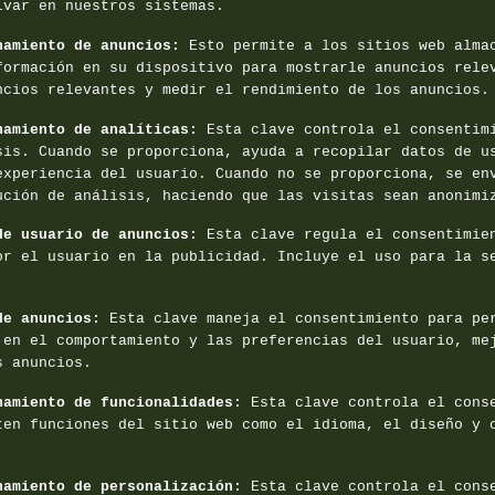
ivar en nuestros sistemas.
namiento de anuncios
:
Esto permite a los sitios web alma
formación en su dispositivo para mostrarle anuncios rele
ncios relevantes y medir el rendimiento de los anuncios.
namiento de analíticas
:
Esta clave controla el consentim
sis. Cuando se proporciona, ayuda a recopilar datos de u
experiencia del usuario. Cuando no se proporciona, se en
ución de análisis, haciendo que las visitas sean anonimi
de usuario de anuncios
:
Esta clave regula el consentimie
or el usuario en la publicidad. Incluye el uso para la s
de anuncios
:
Esta clave maneja el consentimiento para pe
 en el comportamiento y las preferencias del usuario, me
s anuncios.
namiento de funcionalidades
:
Esta clave controla el cons
ten funciones del sitio web como el idioma, el diseño y 
namiento de personalización
:
Esta clave controla el cons